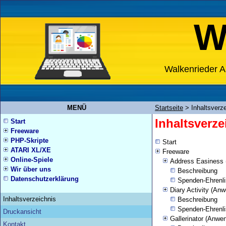
W
Walkenrieder A
MENÜ
Startseite
>
Inhaltsverz
Inhaltsverze
Start
Freeware
PHP-Skripte
Start
ATARI XL/XE
Freeware
Online-Spiele
Address Easiness
Wir über uns
Beschreibung
Datenschutzerklärung
Spenden-Ehrenli
Diary Activity (An
Inhaltsverzeichnis
Beschreibung
Spenden-Ehrenli
Druckansicht
Gallerinator (Anwe
Kontakt