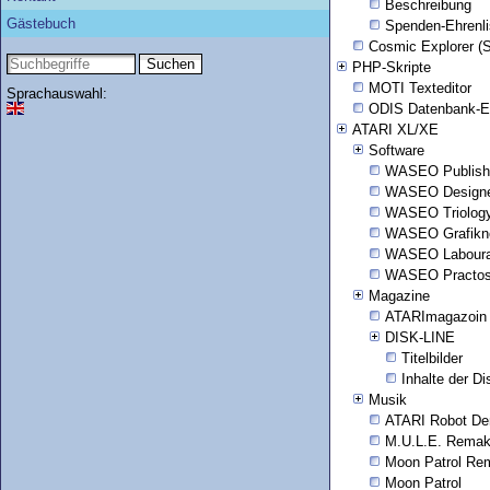
Beschreibung
Gästebuch
Spenden-Ehrenli
Cosmic Explorer (S
PHP-Skripte
MOTI Texteditor
Sprachauswahl:
ODIS Datenbank-Ed
ATARI XL/XE
Software
WASEO Publish
WASEO Design
WASEO Triolog
WASEO Grafikn
WASEO Laboura
WASEO Practo
Magazine
ATARImagazoin
DISK-LINE
Titelbilder
Inhalte der Di
Musik
ATARI Robot D
M.U.L.E. Rema
Moon Patrol Re
Moon Patrol