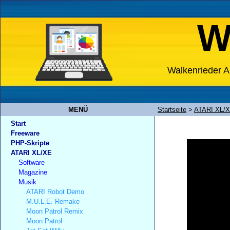
W
Walkenrieder A
MENÜ
Startseite
>
ATARI XL/
Start
Freeware
PHP-Skripte
ATARI XL/XE
Software
Magazine
Musik
ATARI Robot Demo
M.U.L.E. Remake
Moon Patrol Remix
Moon Patrol