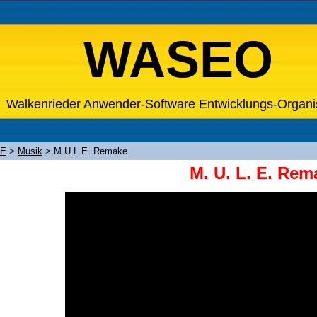
WASEO
Walkenrieder Anwender-Software Entwicklungs-Organi
XE
>
Musik
>
M.U.L.E. Remake
M. U. L. E. Rem