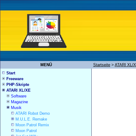
MENÜ
Startseite
>
ATARI XL/
Start
Freeware
PHP-Skripte
ATARI XL/XE
Software
Magazine
Musik
ATARI Robot Demo
M.U.L.E. Remake
Moon Patrol Remix
Moon Patrol