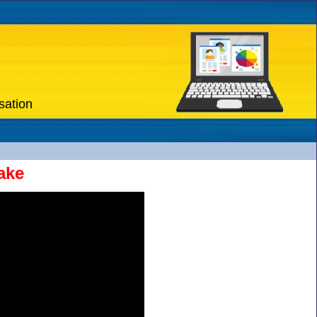
sation
ake