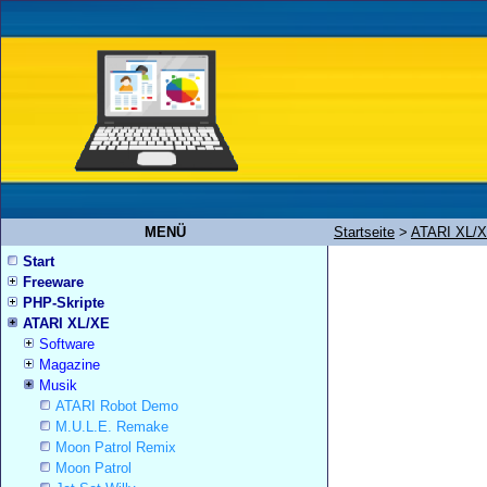
MENÜ
Startseite
>
ATARI XL/
Start
Freeware
PHP-Skripte
ATARI XL/XE
Software
Magazine
Musik
ATARI Robot Demo
M.U.L.E. Remake
Moon Patrol Remix
Moon Patrol