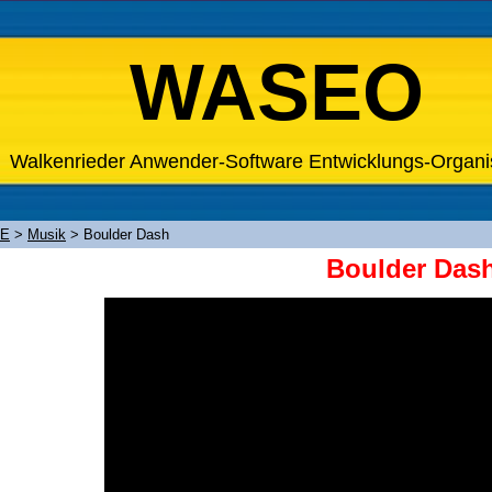
WASEO
Walkenrieder Anwender-Software Entwicklungs-Organi
XE
>
Musik
>
Boulder Dash
Boulder Das