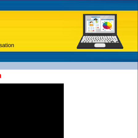
sation
h