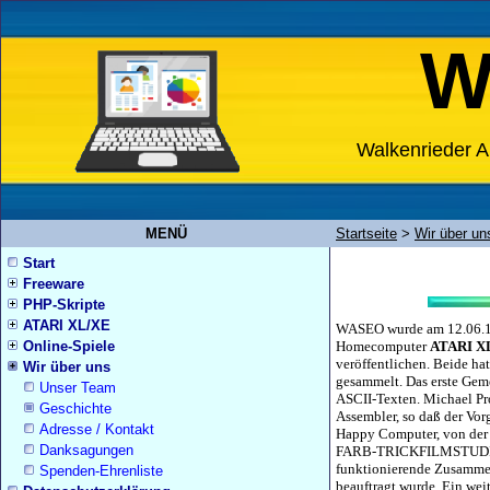
W
Walkenrieder A
MENÜ
Startseite
>
Wir über un
Start
Freeware
PHP-Skripte
ATARI XL/XE
WASEO wurde am 12.06.199
Online-Spiele
Homecomputer
ATARI X
veröffentlichen. Beide ha
Wir über uns
gesammelt. Das erste Ge
Unser Team
ASCII-Texten. Michael Pro
Geschichte
Assembler, so daß der Vor
Adresse / Kontakt
Happy Computer, von der s
Danksagungen
FARB-TRICKFILMSTUDIO an 
funktionierende Zusammen
Spenden-Ehrenliste
beauftragt wurde. Ein wei