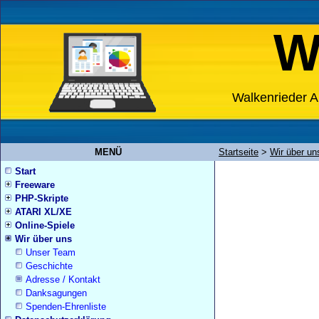
W
Walkenrieder A
MENÜ
Startseite
>
Wir über un
Start
Freeware
PHP-Skripte
ATARI XL/XE
Online-Spiele
Wir über uns
Unser Team
Geschichte
Adresse / Kontakt
Danksagungen
Spenden-Ehrenliste