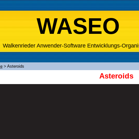
WASEO
Walkenrieder Anwender-Software Entwicklungs-Organi
le
>
Asteroids
Asteroids