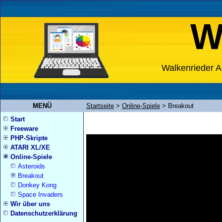
W
Walkenrieder A
MENÜ
Startseite
>
Online-Spiele
>
Breakout
Start
Freeware
PHP-Skripte
ATARI XL/XE
Online-Spiele
Asteroids
Breakout
Donkey Kong
Space Invaders
Wir über uns
Datenschutzerklärung