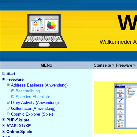
W
Walkenrieder A
MENÜ
Startseite
>
Freeware
>
Start
Freeware
Address Easiness (Anwendung)
Beschreibung
Spenden-Ehrenliste
Diary Activity (Anwendung)
Gallerinator (Anwendung)
Cosmic Explorer (Spiel)
PHP-Skripte
ATARI XL/XE
Online-Spiele