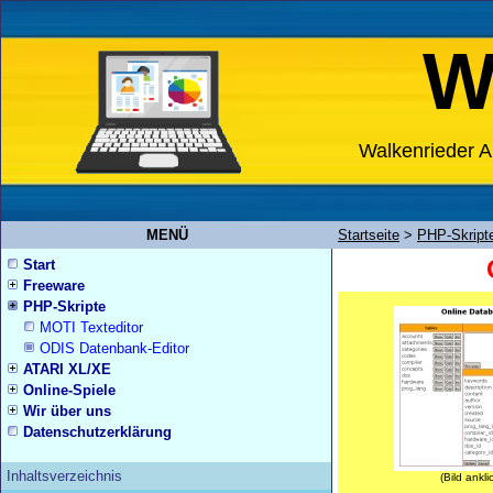
W
Walkenrieder A
MENÜ
Startseite
>
PHP-Skript
Start
Freeware
PHP-Skripte
MOTI Texteditor
ODIS Datenbank-Editor
ATARI XL/XE
Online-Spiele
Wir über uns
Datenschutzerklärung
Inhaltsverzeichnis
(Bild ankl