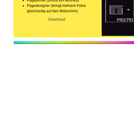
Pageprinter (druckt ein Miniheft)
Pagedesigner (bringt mehrere Fotos
gleichzeitig auf den Bildschirm)
Download