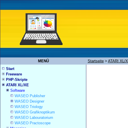
MENÜ
Startseite
>
ATARI XL/
Start
Freeware
PHP-Skripte
ATARI XL/XE
Software
WASEO Publisher
WASEO Designer
WASEO Triology
WASEO Grafiknoptikum
WASEO Labouratorium
WASEO Practoscope