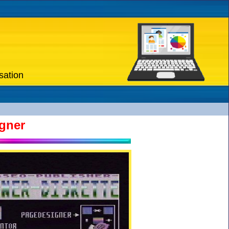
sation
gner