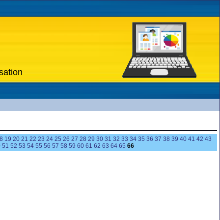
sation
8
19
20
21
22
23
24
25
26
27
28
29
30
31
32
33
34
35
36
37
38
39
40
41
42
43
0
51
52
53
54
55
56
57
58
59
60
61
62
63
64
65
66