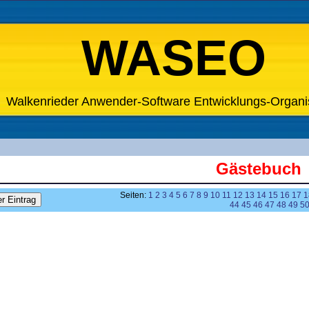
WASEO
Walkenrieder Anwender-Software Entwicklungs-Organi
Gästebuch
Seiten:
1
2
3
4
5
6
7
8
9
10
11
12
13
14
15
16
17
1
44
45
46
47
48
49
5