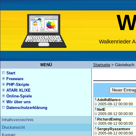
W
Walkenrieder A
MENÜ
Startseite
>
Gästebuch
Start
Freeware
PHP-Skripte
ATARI XL/XE
Online-Spiele
AdolfoBlanco
Wir über uns
2005-08-12 00:00:00
Datenschutzerklärung
NelE
2005-08-12 00:00:00
RichardEwing
Inhaltsverzeichnis
2005-08-12 00:00:00
Druckansicht
SergeyRyazantsev
2005-08-12 00:00:00
Kontakt