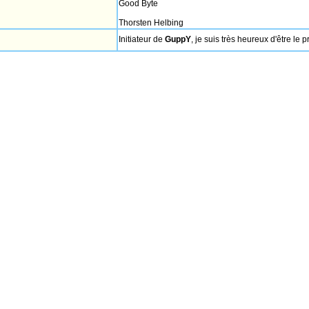
Good Byte
Thorsten Helbing
Initiateur de
GuppY
, je suis très heureux d'être le 