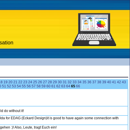
sation
18
19
20
21
22
23
24
25
26
27
28
29
30
31
32
33
34
35
36
37
38
39
40
41
42
43
0
51
52
53
54
55
56
57
58
59
60
61
62
63
64
65
66
d do without it!
ulda for EDAG (Eckard Design)it is good to have again some connection with
ehen :)! Also, Leute, tragt Euch ein!