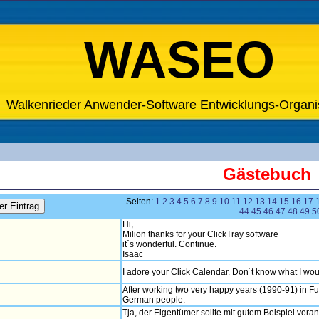
WASEO
Walkenrieder Anwender-Software Entwicklungs-Organi
Gästebuch
Seiten:
1
2
3
4
5
6
7
8
9
10
11
12
13
14
15
16
17
44
45
46
47
48
49
5
Hi,
Milion thanks for your ClickTray software
it´s wonderful. Continue.
Isaac
I adore your Click Calendar. Don´t know what I woul
After working two very happy years (1990-91) in F
German people.
Tja, der Eigentümer sollte mit gutem Beispiel vorang